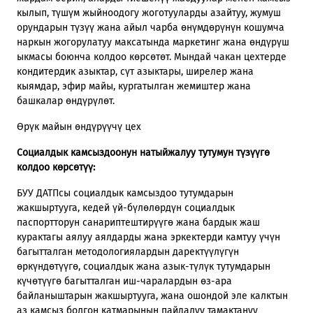
кылып, түшүм жыйноодогу жоготууларды азайтуу, жумуш
орундарын түзүү жана айыл чарба өнүмдөрүнүн кошумча
наркын жогорулатуу максатында маркетинг жана өндүрүш
ыкмасы боюнча колдоо көрсөтөт. Мындай чакан цехтерде
кондитердик азыктар, сүт азыктары, ширелер жана
кыямдар, эфир майы, кургатылган жемиштер жана
башкалар өндүрүлөт.
Өрүк майын өндүрүүчү цех
Социалдык камсыздоонун натыйжалуу тутумун түзүүгө
колдоо көрсөтүү:
БУУ ДАТПсы социалдык камсыздоо тутумдарын
жакшыртууга, кедей үй-бүлөлөрдүн социалдык
паспортторун санариптештирүүгө жана бардык жаш
курактагы аялуу аялдарды жана эркектерди камтуу үчүн
багытталган методологиялардын даректүүлүгүн
өркүндөтүүгө, социалдык жана азык-түлүк тутумдарын
күчөтүүгө багытталган иш-чаралардын өз-ара
байланыштарын жакшыртууга, жана ошондой эле калктын
аз камсыз болгон катмарынын пайдалуу тамактануу