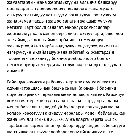
жамааттардын жана жергиликтүү өз алдынча башкаруу
органдарынын долбоорлорду пландоого жана жүзөгө
ашырууга активдүү катышуусу, азык-түлүк коопсуздугун
жана жамааттардын жашоо сапатын жакшыртуу үчүн
негизги шарт болуп саналат. Райондук комиссиялар
жергиликтүү калк менен биргеликте окутууларга, ошондой
эле айылдык жана айыл чарба инфратүзүмдөрүн
жакшыртуу, айыл чарба өндүрүшүн өнүктүрүү, климаттын
өзгөрүүсүнө ыңгайлашуу жана табигый кырсыктардын
тобокелдигин азайтуу боюнча долбоорлорго болгон
негизги приоритеттерди жана муктаждыктарды талкуулап,
аныктайт.
Райондук комиссия райондук жергиликтүү мамлекеттик
администрациясынын башчысынын (акимдин) биринчи
орун басарынын төрагалыгынын астында иштейт. Райондук
комиссия жергиликтүү өз алдынча башкаруу органдары
менен биргеликте, кедей үй-бүлөлөргө социалдык жактан
колдоо көрсөтүүүн активдүү чаралары менен байланышкан
жана БУУ ДАТПсынын 2023-2027 жылдарга карата ӨСПсы
тарабынан каржыланган долбоорлорду тандоого, бекитүүгө
жана ишке ашырууга; долбоорлорду ийгиликтүү ишке