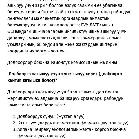
ашыруу үчүн зарыл болгон өздүк салымын өз убагында
берүү маселеси боюнча айыл өкмөттөрүнүн жана райондук
деңгээлдеги мамлекеттик органдардын аймактык
бөлүмдөрүнүн ишин көзөмөлдөөгө; БУУ ДАТПсынын
ӨСПындагы иш-чараларын ийгиликтүү ишке ашыруу үчүн
донордук, мамлекеттик, жеке жана коммерциялык эмес
уюмдарынын, ошондой эле жеке жактардын иштерин
координациялоого жооптуу.
Долбоорлор боюнча Райондук комиссиянын жыйыны
Долбоорго катышуу үчүн эмне кылуу керек (долбоорго
кантип катышса болот)?
Долбоорлорго катышуу үчүн бардык кызыкдар болгон
жергиликтүү өз алдынча башкаруу органдары райондук
комиссияга арыз бере алат:
Долбоордук сунуш (жүктөп алуу)
Катышуучулардынтизмесинин формасы (жүктөп алуу)
Айлана чөйрөнү экологиялык жактан коргоо боюнча
формасы (жүктөп алуу)