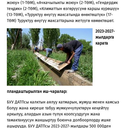
жоюу» (1-ТӨМ), «Ачкачылыкты жоюу» (2-ТӨМ), «Гендердик
теңдик» (2-ТӨМ), «Климаттын өзгөрүүсүнө каршы күрөшүү»
(13-ТӨМ), «Туруктуу өнүгүү максатында өнөктөштүк» (17-
ТӨМ) Туруктуу өнүгүү максаттарына жетүүгө көмөктөшөт.
2023-2027-
жылдарга
карата
пландаштырылган иш-чаралар:
БУУ ДАТПсы калктын аялуу катмарын, жумуш менен камсыз
болуу жана киреше табуу мүмкүнчүлүктөрүн кеңейтүү
аркылуу, алардын азык-түлүк коопсуздугун жана
тамактануусун жакшыртуу боюнча долбоорлорду ишке
ашырууда. БУУ ДАТПсы 2023-2027-жылдары 500 000ден