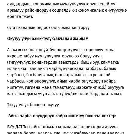
аялдардын экономикалык мүмкүнчүлүктөрүн кеңейтүү
аркылуу райондордун социалдык-экономикалык өнүгүүсүнө
өбөлгө түзөт.
Сугат каналын оңдоо/калыбына келтирүү
Окутуу үчүн азык-түлүк/акчалай жардам
Аз камсыз болгон үй-бүлөлөр жумушка орношуу жана
киреше табуу мүмкүнчүлүктөрүнө ээ болуу үчүн,
(тигүүчүлүк, кондитердик азыктарды бышыруу, климатка
ылайыкташкан айыл чарба, күнөскана чарбасы, балык
чарбасы, багбанчылык, бал аарычылык, агро-токой
чарбасы, кол өнөрчүлүк, айыл чарба өнүмдөрүн кайра
иштетүү, гигиена жана тамактануу, маркетинг ж.б.) окутууга
катышкандыгы үчүн азык-түлүк/акчалай жардам алышат.
Тигүүчүлүк боюнча окутуу
Айыл
чарба
өнүмдөрүн
кайра
иштетүү
боюнча
цехтер
:
БУУ ДАТПсы айыл жамааттарына чакан цехтерди ачууга
жардам берип, аларды тиешелүү жабдуулар менен камсыз