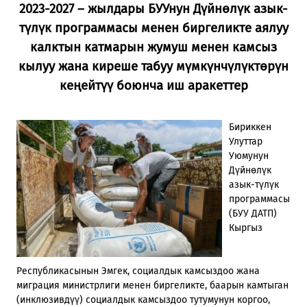
2023-2027 – жылдары БУУнун Дүйнөлүк азык-
түлүк программасы менен биргеликте аялуу
калктын катмарын жумуш менен камсыз
кылуу жана киреше табуу
мүмкүнчүлүктөрүн
кеңейтүү
боюнча иш аракеттер
Бириккен
Улуттар
Уюмунун
Дүйнөлүк
азык-түлүк
программасы
(БУУ ДАТП)
Кыргыз
Республикасынын Эмгек, социалдык камсыздоо жана
миграция министрлиги менен биргеликте, баарын камтыган
(инклюзивдүү) социалдык камсыздоо тутумунун коргоо,