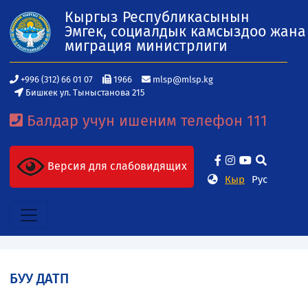
Кыргыз Республикасынын
Эмгек, социалдык камсыздоо жана
миграция министрлиги
+996 (312) 66 01 07
1966
mlsp@mlsp.kg
Бишкек ул. Тыныстанова 215
Балдар учун ишеним телефон 111
Версия для слабовидящих
Кыр
Рус
БУУ ДАТП