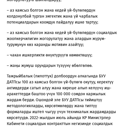
– аз камсыз болгон жана кедей үй-бүлөлөрдүн
колдонулбай турган эмгектик жана үй чарбалык
потенциалдарын коомдук пайдалуу ишке тартуу;
– аз камсыз болгон жана кедей үй-бүлөлөрдүн социалдык
жоопкерчилигин жогорулатуу жана алардын жүрүм-
турумунун көз каранды мотивин азайтуу;
– чакан ишкерликти өнүктүрүүгө көмөктөшүү;
– жаңы жумуш орундарын түзүүнү өбөлгөлөө.
Тажрыйбалык (пилоттук) долбоордун алкагында БУУ
ДАТПсы 100 аз камсыз болгон үй-бүлөгө окутуу, керектүү
активдерди сатып алуу жана киреше алып келүүчү иш-
аракеттерди баштоо үчүн 100 000 сомдон каржылык
жардам берди. Ошондой эле БУУ ДАТПсы тийиштүү
методологияларды, көрсөтмөлөрдү жана типтүү
формаларды иштеп чыгуу үчүн техникалык жардамдарды
көрсөтүүдө. 2022-жылдын июль айында КР Министрлер
Кабинети социалдык контракттын негизинде социалдык