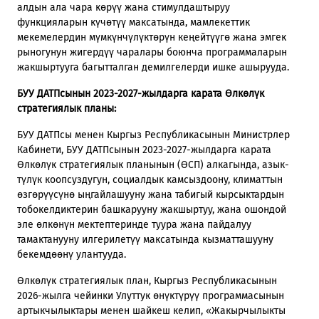
алдын ала чара көрүү жана стимулдаштыруу
функцияларын күчөтүү максатында, мамлекеттик
мекемелердин мүмкүнчүлүктөрүн кеңейтүүгө жана эмгек
рыногунун жигердүү чаралары боюнча программаларын
жакшыртууга багытталган демилгелерди ишке ашырууда.
БУУ ДА
Т
Псынын 2023-2027-жылдарга карата Өлкөлүк
стратегиялык планы:
БУУ ДАТПсы менен Кыргыз Республикасынын Министрлер
Кабинети, БУУ ДАТПсынын 2023-2027-жылдарга карата
Өлкөлүк стратегиялык планынын (ӨСП) алкагында, азык-
түлүк коопсуздугун, социалдык камсыздоону, климаттын
өзгөрүүсүнө ыңгайлашууну жана табигый кырсыктардын
тобокелдиктерин башкарууну жакшыртуу, жана ошондой
эле өлкөнүн мектептеринде туура жана пайдалуу
тамактанууну илгерилетүү максатында кызматташууну
бекемдөөнү улантууда.
Өлкөлүк стратегиялык план, Кыргыз Республикасынын
2026-жылга чейинки Улуттук өнүктүрүү программасынын
артыкчылыктары менен шайкеш келип, «Жакырчылыкты