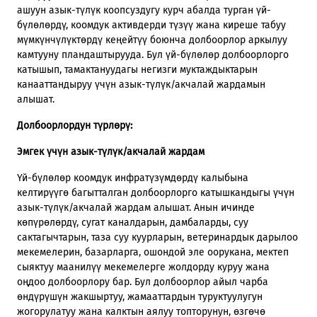
ашуун азык-түлүк коопсуздугу курч абалда турган үй-
бүлөлөрдү, коомдук активдерди түзүү жана киреше табуу
мүмкүнчүлүктөрдү кеңейтүү боюнча долбоорлор аркылуу
камтууну пландаштырууда. Бул үй-бүлөлөр долбоорлорго
катышып, тамактануудагы негизги муктаждыктарын
канааттандыруу үчүн азык-түлүк/акчалай жардамын
алышат.
Долбоорлордун түрлөрү:
Эмгек үчүн азык-түлүк/акчалай жардам
Үй-бүлөлөр коомдук инфратүзүмдөрдү калыбына
келтирүүгө багытталган долбоорлорго катышкандыгы үчүн
азык-түлүк/акчалай жардам алышат. Анын ичинде
көпүрөлөрдү, сугат каналдарын, дамбаларды, суу
сактагычтарын, таза суу куурларын, ветеринардык дарылоо
мекемелерин, базарларга, ошондой эле оорукана, мектеп
сыяктуу маанилүү мекемелерге жолдорду куруу жана
оңдоо долбоорлору бар. Бул долбоорлор айыл чарба
өндүрүшүн жакшыртуу, жамааттардын туруктуулугун
жогорулатуу жана калктын аялуу топторунун, өзгөчө