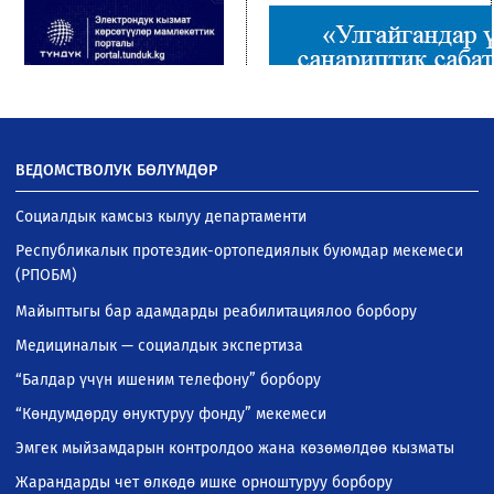
ВЕДОМСТВОЛУК БӨЛҮМДӨР
Социалдык камсыз кылуу департаменти
Республикалык протездик-ортопедиялык буюмдар мекемеси
(РПОБМ)
Майыптыгы бар адамдарды реабилитациялоо борбору
Медициналык — социалдык экспертиза
“Балдар үчүн ишеним телефону” борбору
“Көндумдөрду өнуктуруу фонду” мекемеси
Эмгек мыйзамдарын контролдоо жана көзөмөлдөө кызматы
Жарандарды чет өлкөдө ишке орноштуруу борбору