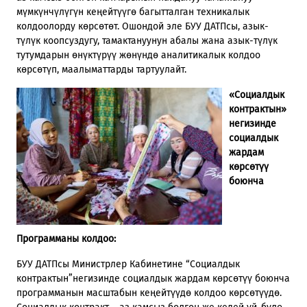
мүмкүнчүлүгүн кеңейтүүгө багытталган техникалык
колдоолорду көрсөтөт. Ошондой эле БУУ ДАТПсы, азык-
түлүк коопсуздугу, тамактануунун абалы жана азык-түлүк
тутумдарын өнүктүрүү жөнүндө аналитикалык колдоо
көрсөтүп, маалыматтарды тартуулайт.
«Социалдык
контрактын»
негизинде
социалдык
жардам
көрсөтүү
боюнча
Программаны колдоо:
БУУ ДАТПсы Министрлер Кабинетине “Социалдык
контрактын”негизинде социалдык жардам көрсөтүү боюнча
программанын масштабын кеңейтүүдө колдоо көрсөтүүдө.