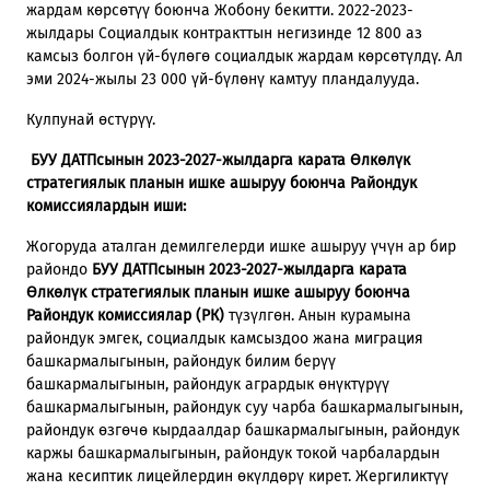
жардам көрсөтүү боюнча Жобону бекитти. 2022-2023-
жылдары Социалдык контракттын негизинде 12 800 аз
камсыз болгон үй-бүлөгө социалдык жардам көрсөтүлдү. Ал
эми 2024-жылы 23 000 үй-бүлөнү камтуу пландалууда.
Кулпунай өстүрүү.
БУУ ДАТПсынын 2023-2027-жылдарга карата Өлкөлүк
стратегиялык планын ишке ашыруу боюнча Райондук
комиссиялардын иши:
Жогоруда аталган демилгелерди ишке ашыруу үчүн ар бир
райондо
БУУ ДАТПсынын 2023-2027-жылдарга карата
Өлкөлүк стратегиялык планын ишке ашыруу боюнча
Райондук комиссиялар (РК)
түзүлгөн. Анын курамына
райондук эмгек, социалдык камсыздоо жана миграция
башкармалыгынын, райондук билим берүү
башкармалыгынын, райондук агрардык өнүктүрүү
башкармалыгынын, райондук суу чарба башкармалыгынын,
райондук өзгөчө кырдаалдар башкармалыгынын, райондук
каржы башкармалыгынын, райондук токой чарбалардын
жана кесиптик лицейлердин өкүлдөрү кирет. Жергиликтүү