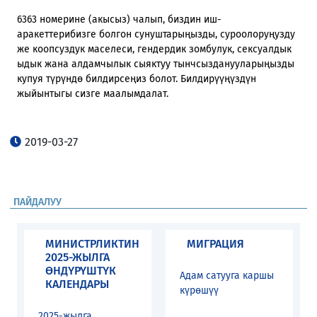
6363 номерине (акысыз) чалып, биздин иш-
аракеттерибизге болгон сунуштарыңызды, суроолоруңузду
же коопсуздук маселеси, гендердик зомбулук, сексуалдык
ыдык жана алдамчылык сыяктуу тынчсызданууларыңызды
купуя түрүндө билдирсеңиз болот. Билдирүүңүздүн
жыйынтыгы сизге маалымдалат.
2019-03-27
ПАЙДАЛУУ
МИНИСТРЛИКТИН
МИГРАЦИЯ
2025-ЖЫЛГА
ӨНДҮРҮШТҮК
Адам сатууга каршы
КАЛЕНДАРЫ
күрөшүү
2025-жылга