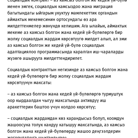
Социалдык контракт – аз камсыз болгон же кедей үй-бүлө
менен эмгек, социалдык камсыздоо жана миграция
багытындагы ыйгарым укуктуу мамлекеттик органдын
аймактык мекемесинин ортосундагы өз ара
милдеттенмелер жөнүндө келишим. Ага ылайык, аймактык
мекеме аз камсыз болгон жана кедей үй-бүлөлөргө бир
жолку социалдык жардам көрсөтүүгө милдет алып, ал эми
аз камсыз болгон же кедей үй-бүлө социалдык
адаптациялоо программасында каралган иш-чараларды
жүзөгө ашырууга милдеттендирилет.
Социалдык контракттын негизинде аз камсыз болгон жана
кедей үй-бүлөлөргө бир жолку социалдык жардам
көрсөтүүнүн максаты:
– аз камсыз болгон жана кедей үй-бүлөлөргө турмуштук
оор кырдаалдан чыгуу максатында активдүү иш
аракеттерин баштоо үчүн колдоо көрсөтүү;
– социалдык жардамдан көз карандысыз болуп, коомдун
жашоосуна толук кандуу катышуу максатында, аз камсыз
болгон жана кедей үй-бүлөлөрдү жашоо деңгээлдерин
жогорулатууга шыктандыруу;