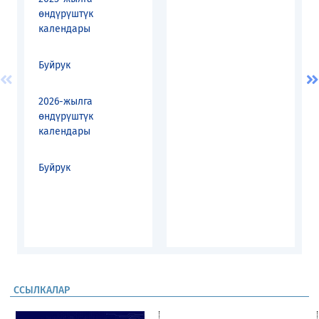
өндүрүштүк
календары
Буйрук
2026-жылга
өндүрүштүк
календары
Буйрук
ССЫЛКАЛАР