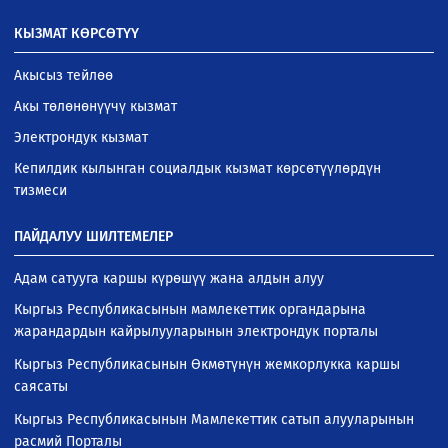
КЫЗМАТ КӨРСӨТҮҮ
Акысыз тейлөө
Акы төлөнөнүүчү кызмат
Электрондук кызмат
Кепилдик кылынган социалдык кызмат көрсөтүүлөрдүн
тизмеси
ПАЙДАЛУУ ШИЛТЕМЕЛЕР
Адам сатууга каршы күрөшүү жана алдын алуу
Кыргыз Республикасынын мамлекеттик органдарына
жарандардын кайрылууларынын электрондук порталы
Кыргыз Республикасынын Өкмөтүнүн жемкорлукка каршы
саясаты
Кыргыз Республикасынын Мамлекеттик сатып алууларынын
расмий Порталы